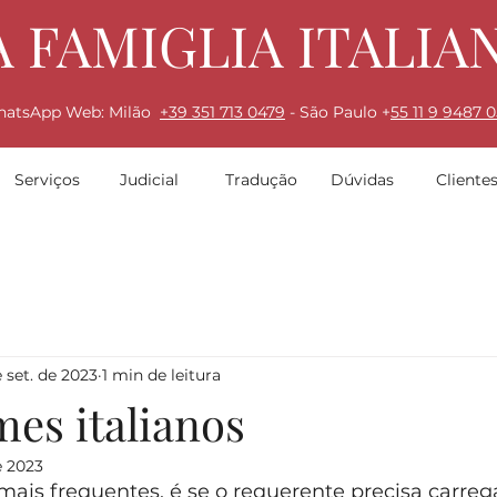
A FAMIGLIA ITALIA
hatsApp Web: Milão
+39 351 713 0479
- São Paulo +
55 1
1 9
9487 0
Serviços
Judicial
Tradução
Dúvidas
Cliente
 set. de 2023
1 min de leitura
es italianos
e 2023
ais frequentes, é se o requerente precisa carrega