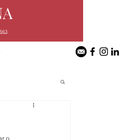
NA
563
s
r o 