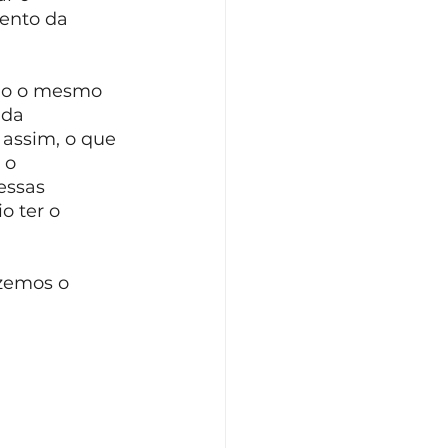
ento da 
smo o mesmo 
 da 
assim, o que 
 o 
essas 
 ter o 
 