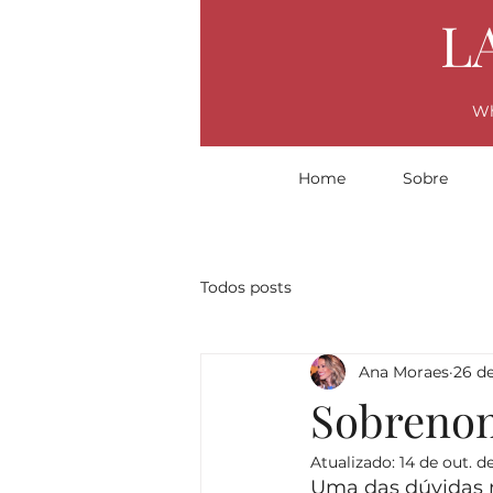
L
W
Home
Sobre
Todos posts
Ana Moraes
26 de
Sobrenom
Atualizado:
14 de out. d
Uma das dúvidas m