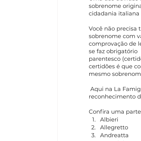
sobrenome original
cidadania italiana
Você não precisa 
sobrenome com var
comprovação de le
se faz obrigatório
parentesco (certid
certidões é que c
mesmo sobrenom
 Aqui na La Famiglia Italiana já localizamos através de pesquisa e fizemos o 
reconhecimento de
Confira uma parte 
Albieri
Allegretto
Andreatta