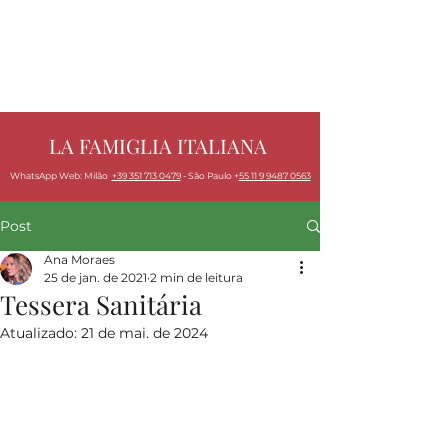
LA FAMIGLIA ITALIANA
W
hatsApp Web: Milão
+39 351 713 0479
- São Paulo +
55 1
1 9
9487 0563
Post
Ana Moraes
25 de jan. de 2021
2 min de leitura
Tessera Sanitária
Atualizado:
21 de mai. de 2024