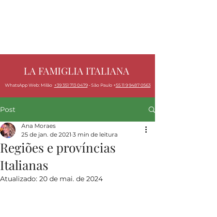
LA FAMIGLIA ITALIANA
W
hatsApp Web: Milão
+39 351 713 0479
- São Paulo +
55 1
1 9
9487 0563
Post
Ana Moraes
25 de jan. de 2021
3 min de leitura
Regiões e províncias
Italianas
Atualizado:
20 de mai. de 2024