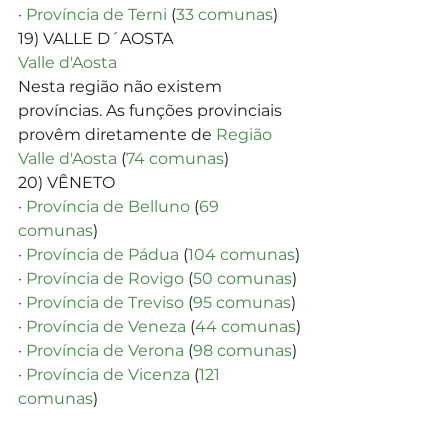
· 
Província de Terni
 (
33 comunas
)
19) VALLE D´AOSTA
Valle d'Aosta
Nesta região não existem 
províncias. As funções provinciais 
provêm diretamente de 
Região 
Valle d'Aosta
 (
74 comunas
)
20) VÊNETO
· 
Província de Belluno
 (
69 
comunas
)
· 
Província de Pádua
 (
104 comunas
)
· 
Província de Rovigo
 (
50 comunas
)
· 
Província de Treviso
 (
95 comunas
)
· 
Província de Veneza
 (
44 comunas
)
· 
Província de Verona
 (
98 comunas
)
· 
Província de Vicenza
 (
121 
comunas
)